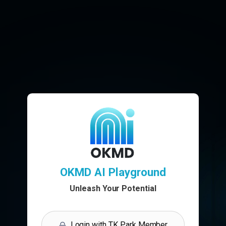
OKMD AI Playground
Unleash Your Potential
Login with TK Park Member